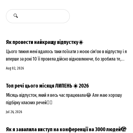
Як провести найкращу відпустку☀️
Цього тижня мені вдалось таки поїхати з моєю сім'єю в відпустку і я
вперше за рокі 10 її провела дійсно відновлююче, бо зробила те,
чого вже давно не робила👀
Aug 02, 2026
Топ речі цього місяця ЛИПЕНЬ ☀️ 2026
Місяць відпусток, який я весь час працювала😂 Але маю хорошу
підбірку класних речей👇🏻
Jul 26, 2026
Як я завалила виступ на конференції на 3000 людей🫣