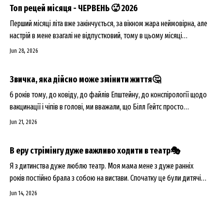
настрій до життя. Тому я почала цього т...
Топ рецей місяця - ЧЕРВЕНЬ 🥵 2026
Перший місяці літа вже закінчується, за вікном жара неймовірна, але
настрій в мене взагалі не відпустковий, тому в цьому місяці
класично пляжних порад точно не буде😂
Jun 28, 2026
Звичка, яка дійсно може змінити життя🤔
6 років тому, до ковіду, до файлів Епштейну, до конспірології щодо
вакцинації і чіпів в голові, ми вважали, що Білл Гейтс просто
найбагатша людина світу в якої є чого повчитись😂 Саме тоді на
Jun 21, 2026
Netflix вийшла документалка про нього в трьох частинах, яка
насправді є дуже цікава👇🏻 В н...
В еру стрімінгу дуже важливо ходити в театр🎭
Я з дитинства дуже люблю театр. Моя мама мене з дуже ранніх
років постійно брала з собою на вистави. Спочатку це були дитячі
вистави, але потім вона мене вже брала абсолютно всюди. Якщо ми
Jun 14, 2026
говоримо про Львів, то моя абсолютна любов це театр Леся
Курбаса і те, що вони ставлять, і як експериментуют...