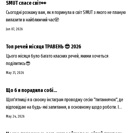
SMUT спасе світ👀
Сьогодні розкажу вам, як я поринула в світ SMUT з якого не планую
вилазити в найближчий час🫣
Jun 07, 2026
Топ речей місяця ТРАВЕНЬ 😎 2026
Цього місяця було багато класних речей, якими хочеться
поділитись😎
May 31, 2026
Що б я порадила собі...
Щоп'ятниці я в своєму інстаграм проводжу сесію "питаннячок", де
відповідаю на будь-які запитання, в основному щодо роботи. І
каждої, каждої п'ятниці хтось задає мені запитання "що б я
May 24, 2026
порадила собі 20-ти річній". Мені зараз 43, і якщо чесно, то я
толком вже і не пам'ятаю, що було в мене в голові ...