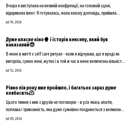
Вчора я виступала на великій конфренції, на головній сцені,
відкривала івент. Я готувалась, мала класну доповідь, прийшла
вчасно, все перевірила, але...
Jul 19, 2026
Дуже класне кіно🍿 і історія кенселу, який був
наказаний😎
В мене в житті є self care ритуал - коли я відчуваю, що я вроді як
вигоріла, сумно мені, мутно і в той ж час в мене величезна кількість
задач і роботи, які я починаю максимально прокрастинувати і від
Jul 12, 2026
цього страждати і кіпішувати - треба терміново йти в кіно. В будній
день, на сеанс в 11:00, сама....
Рівно пів року вже пройшло, і багатьох зараз дуже
ковбасить🫠
Цього тижня з ким з друзів не поговорю - в усіх якась апатія,
поплава і тривожність, яка дуже сумнівно поєднюється з великою
кількістю задач і планів. Я в тому числі. Жара, війна, плинність часу
Jul 05, 2026
якось дуже сильно підкошує навіть мій зазвичай дуже натхненний