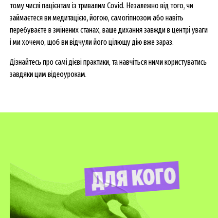
тому числі пацієнтам із тривалим Covid. Незалежно від того, чи
займаєтеся ви медитацією, йогою, самогіпнозом або навіть
перебуваєте в змінених станах, ваше дихання завжди в центрі уваги
і ми хочемо, щоб ви відчули його цілющу дію вже зараз.
Дізнайтесь про самі дієві практики, та навчіться ними користуватись
завдяки цим відеоурокам.