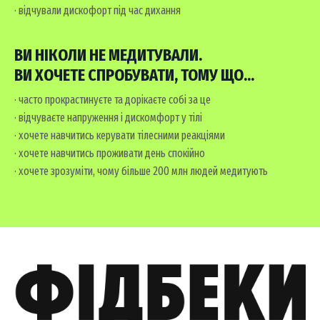
· відчували дискофорт під час дихання
ВИ НІКОЛИ НЕ МЕДИТУВАЛИ.
ВИ ХОЧЕТЕ СПРОБУВАТИ, ТОМУ ЩО...
· часто прокрастинуєте та дорікаєте собі за це
· відчуваєте напруження і дискомфорт у тілі
· хочете навчитись керувати тілесними реакціями
· хочете навчитись проживати день спокійно
· хочете зрозуміти, чому більше 200 млн людей медитують