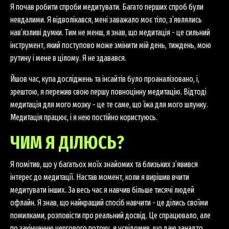
Я почав робити спроби медитувати. Багато перших спроб були
невдалими. Я відволікався, мені заважало моє тіло, з’являлись
нав’язливі думки. Тим не менш, я знав, що медитація - це сильний
інструмент, який поступово може змінити мій день, тиждень, мою
рутину і мене в цілому. Я не здавався.
Йшов час, купа досліджень та інсайтів було проаналізовано, і,
зрештою, я пережив свою першу повноцінну медитацію. Відтоді
медитація для мого мозку - це те саме, що їжа для мого шлунку.
Медитація працює, і я нею постійно користуюсь.
ЧИМ Я ДІЛЮСЬ?
Я помітив, що у багатьох моїх знайомих та близьких з’явився
інтерес до медитації. Настав момент, коли я вирішив вчити
медитувати інших. За весь час я навчив більше тисячі людей
офлайн. Я знав, що найкращий спосіб навчити - це ділись своїми
помилками, розповісти про реальний досвід. Це спрацювало, але
по закінченню чергового потоку, я усвідомив, що даю занадто