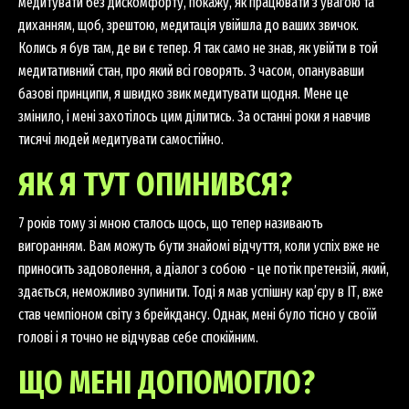
медитувати без дискомфорту, покажу, як працювати з увагою та
диханням, щоб, зрештою, медитація увійшла до ваших звичок.
Колись я був там, де ви є тепер. Я так само не знав, як увійти в той
медитативний стан, про який всі говорять. З часом, опанувавши
базові принципи, я швидко звик медитувати щодня. Мене це
змінило, і мені захотілось цим ділитись. За останні роки я навчив
тисячі людей медитувати самостійно.
ЯК Я ТУТ ОПИНИВСЯ?
7 років тому зі мною сталось щось, що тепер називають
вигоранням. Вам можуть бути знайомі відчуття, коли успіх вже не
приносить задоволення, а діалог з собою - це потік претензій, який,
здається, неможливо зупинити. Тоді я мав успішну кар’єру в ІТ, вже
став чемпіоном світу з брейкдансу. Однак, мені було тісно у своїй
голові і я точно не відчував себе спокійним.
ЩО МЕНІ ДОПОМОГЛО?