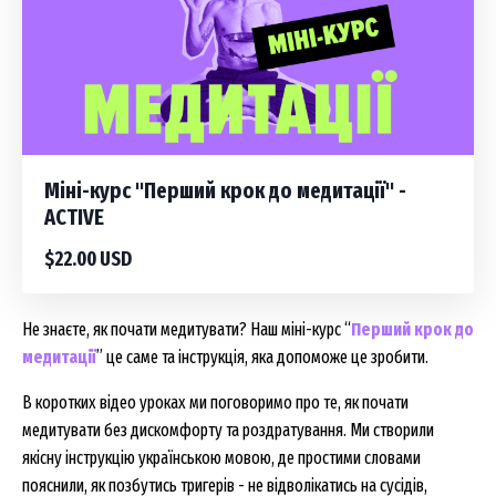
Міні-курс "Перший крок до медитації" -
ACTIVE
$22.00 USD
Не знаєте, як почати медитувати? Наш міні-курс “
Перший крок до
медитації
” це саме та інструкція, яка допоможе це зробити.
В коротких відео уроках ми поговоримо про те, як почати
медитувати без дискомфорту та роздратування. Ми створили
якісну інструкцію українською мовою, де простими словами
пояснили, як позбутись тригерів - не відволікатись на сусідів,