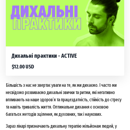
Дихальні практики - ACTIVE
$12.00 USD
Більшість з нас не звертає уваги на те, як ми дихаємо. І часто ми
несвідомо розвиваємо дихальні звички та ритми, які негативно
впливають на наше здоров’я та працездатність, стійкість до стресу
та навіть тривалість життя. Оптимальне дихання є основою
багатьох методів зцілення, як духовних, так і наукових.
Зараз лікарі призначають дихальну терапію мільйонам людей, у