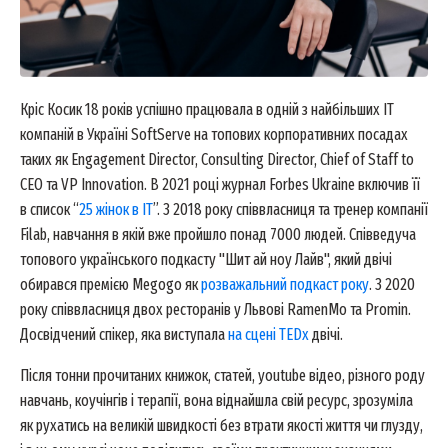
Кріс Косик 18 років успішно працювала в одній з найбільших ІТ
компаній в Україні SoftServe на топових корпоративних посадах
таких як Engagement Director, Consulting Director, Chief of Staff to
CEO та VP Innovation. В 2021 році журнал Forbes Ukraine включив її
в список “
25 жінок в ІТ
”. З 2018 року співвласниця та тренер компанії
Filab, навчання в якій вже пройшло понад 7000 людей. Співведуча
топового українського подкасту "Шит ай ноу Лайв", який двічі
обирався премією Megogo як
розважальний подкаст року
. З 2020
року співвласниця двох ресторанів у Львові RamenMo та Promin.
Досвідчений спікер, яка виступала
на сцені TEDx
двічі.
Після тонни прочитаних книжок, статей, youtube відео, різного роду
навчань, коучінгів і терапії, вона віднайшла свій ресурс, зрозуміла
як рухатись на великій швидкості без втрати якості життя чи глузду,