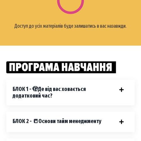
Д
оступ до усіх матеріалів буде залишатись в вас назавжди.
БЛОК 1 - 🫣Де від вас ховається
додатковий час?
БЛОК 2 - 📒Основи тайм менеджменту