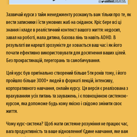
Зазвичай курси з тайм менеджменту розкажуть вам тільки про те, як
вести записники і їсти умовних жаб на сніданок. Кріс бере всі ці
знання і кладе в реалістичний контекст вашого життя: недосип,
завал на роботі, мала дитина, базова лінь та навіть ADHD. В
результаті ви нарешті зрозумієте де ховається ваш час і як його
почати ефективно використовувати для досягнення ваших цілей.
Без прокрастинацій, перегорань та самобичування.
Ц
ей курс був оригінально створений більше 5ти років тому, і його
пройшло більше 3000+ людей в форматі лекцій, інтенсиву,
корпоративного навчання, онлайн курсу. Ця версія є
реалізована
з
врахуванням усіх питань та зауважень, і є повноцінною системою-
курсом, яка допоможе будь кому якісно і свідомо змінити своє
життя.
Чому курс-система? Щоб мати системне розуміння не працює час,
вага продуктивність та ваше відновлення! Єдине навчання, яке вам