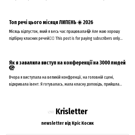
чого вже давно не робила👀 This post is for paying subscribers only
Upgrade Already have an account? Log in
Топ речі цього місяця ЛИПЕНЬ ☀️ 2026
Місяць відпусток, який я весь час працювала😂 Але маю хорошу
підбірку класних речей👇🏻 This post is for paying subscribers only
Upgrade Already have an account? Log in
Як я завалила виступ на конференції на 3000 людей
🫣
Вчора я виступала на великій конфренції, на головній сцені,
відкривала івент. Я готувалась, мала класну доповідь, прийшла
вчасно, все перевірила, але... This post is for paying subscribers
only Upgrade Already have an account? Log in
Krisletter
newsletter від Кріс Косик