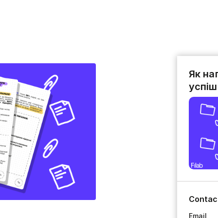
Як на
успіш
Contac