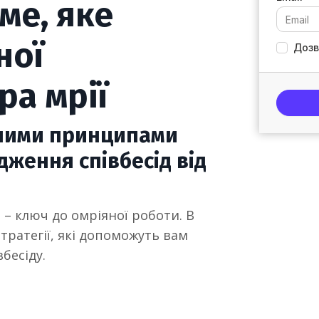
ме, яке
ної
Дозв
ра мрії
вними принципами
ження співбесід від
 – ключ до омріяної роботи. В
стратегії, які допоможуть вам
бесіду.